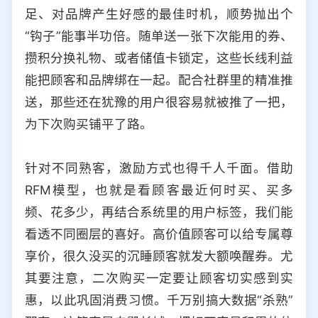
足、对品牌产生好感的最佳时机，顺势抛出个
“钩子”能事半功倍。随单送一张下次能用的券、
攒积分换礼物、或者储值卡锁定，这些长线利益
能把顾客和品牌绑在一起。配合社群里的精准推
送，那些还在犹豫的用户很容易就被推了一把，
为下次购买铺平了路。
针对不同熟客，激励方式也得千人千面。借助
RFM模型，也就是看顾客最近何时买、买多
频、花多少，再结合系统里的用户标签，我们能
看透不同圈层的喜好。高价值顾客可以给专属尊
享价，很久没买的沉睡顾客就发大额唤醒券。尤
其要注意，二次购买一定要让顾客切实感到实
惠，以此巩固消费习惯。千万别搞大数据“杀熟”