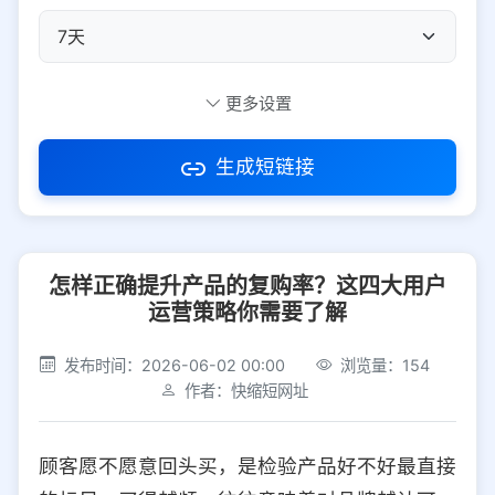
自定义短码
更多设置
生成短链接
访问密码
怎样正确提升产品的复购率？这四大用户
防红设置
推荐
运营策略你需要了解
社交平台
电商平台
发布时间：2026-06-02 00:00
浏览量：154
作者：快缩短网址
选择防红平台类型，避免链接被拦截
平台设置
顾客愿不愿意回头买，是检验产品好不好最直接
iOS
Android
PC
其他