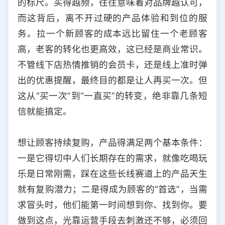
的标尺。买得越频，往往意味着对品牌越认可，
选择允许访问的平台类型
而这背后，离不开过硬的产品体验和到位的服
务。拉一个新顾客的成本远比留住一个老顾客
高，老客的转化也更高效，这已经是商业常识。
不管线下店热情推销的会员卡，还是线上准时弹
出的优惠提醒，最终目的都是让人再买一次。但
这从“买一次”到“一直买”的转变，绝非靠几条短
信就能搞定。
想让顾客持续复购，产品得满足两个基本条件：
一是它得切中人们长期存在的需求，就像吃喝玩
乐是日常刚需，踩在这些长线赛道上的产品天生
就有复购潜力；二是得成为顾客的“首选”，当需
求冒头时，他们能第一时间想到你、找到你。要
做到这点，光靠运营手段去刺激还不够，必须回