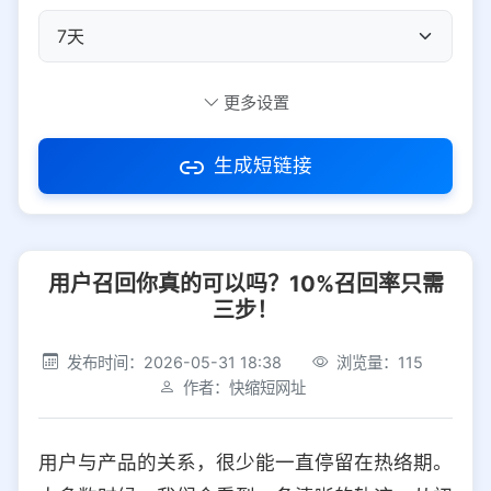
自定义短码
更多设置
生成短链接
访问密码
用户召回你真的可以吗？10%召回率只需
防红设置
推荐
三步！
社交平台
电商平台
发布时间：2026-05-31 18:38
浏览量：115
作者：快缩短网址
选择防红平台类型，避免链接被拦截
平台设置
用户与产品的关系，很少能一直停留在热络期。
iOS
Android
PC
其他