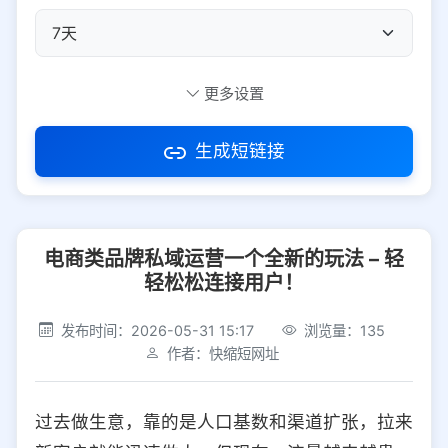
自定义短码
更多设置
生成短链接
访问密码
电商类品牌私域运营一个全新的玩法 – 轻
防红设置
推荐
轻松松连接用户！
社交平台
电商平台
发布时间：2026-05-31 15:17
浏览量：135
作者：快缩短网址
选择防红平台类型，避免链接被拦截
平台设置
过去做生意，靠的是人口基数和渠道扩张，拉来
iOS
Android
PC
其他