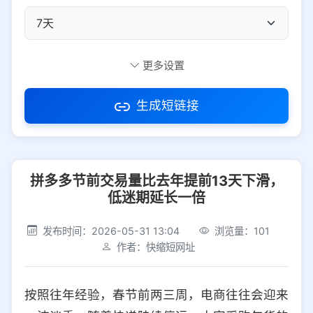
自定义短码
更多设置
生成短链接
访问密码
拼多多节前交易量比去年提前13天下滑，
防红设置
推荐
低迷期延长一倍
社交平台
电商平台
发布时间：2026-05-31 13:04
浏览量：101
作者：快缩短网址
选择防红平台类型，避免链接被拦截
平台设置
按照往年经验，春节前两三周，电商往往会迎来
iOS
Android
PC
其他