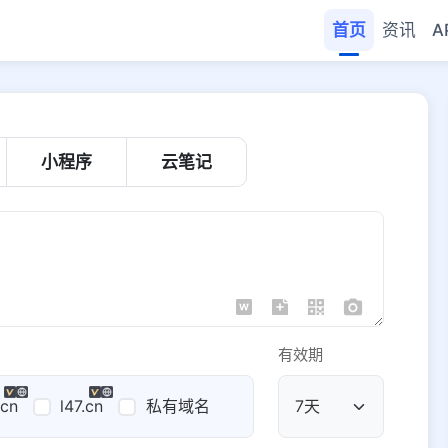
首页
资讯
A
小程序
云笔记
有效期
.cn
l47.cn
私有域名
公共域名
域名