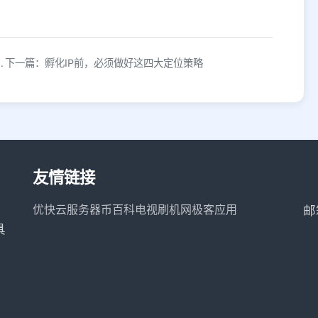
营销转化、品牌沉淀三个维度
下一篇：孵化IP前，必须做好这四大定位策略
友情链接
优快云服务器
币百科
电视刷机网
极客应用
邮
具