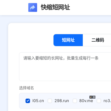
快缩短网址
短网址
二维码
选择域名
l05.cn
298.run
80v.me
ro3