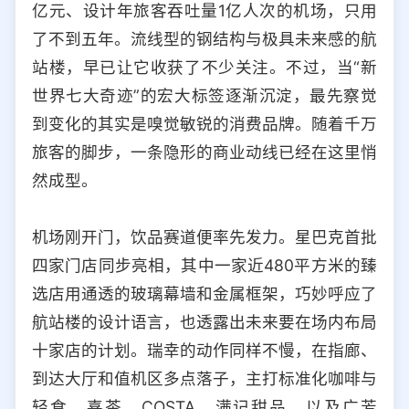
亿元、设计年旅客吞吐量1亿人次的机场，只用
选择允许访问的平台类型
了不到五年。流线型的钢结构与极具未来感的航
站楼，早已让它收获了不少关注。不过，当“新
世界七大奇迹”的宏大标签逐渐沉淀，最先察觉
到变化的其实是嗅觉敏锐的消费品牌。随着千万
旅客的脚步，一条隐形的商业动线已经在这里悄
然成型。
机场刚开门，饮品赛道便率先发力。星巴克首批
四家门店同步亮相，其中一家近480平方米的臻
选店用通透的玻璃幕墙和金属框架，巧妙呼应了
航站楼的设计语言，也透露出未来要在场内布局
十家店的计划。瑞幸的动作同样不慢，在指廊、
到达大厅和值机区多点落子，主打标准化咖啡与
轻食。喜茶、COSTA、满记甜品，以及广芳