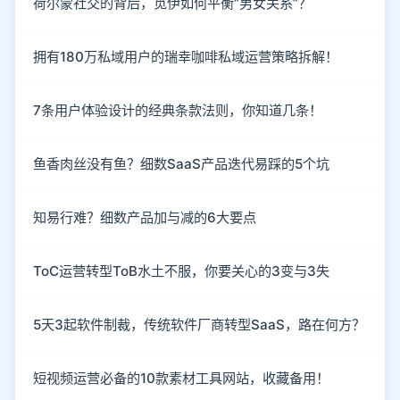
荷尔蒙社交的背后，觅伊如何平衡“男女关系”？
拥有180万私域用户的瑞幸咖啡私域运营策略拆解！
7条用户体验设计的经典条款法则，你知道几条！
鱼香肉丝没有鱼？细数SaaS产品迭代易踩的5个坑
知易行难？细数产品加与减的6大要点
ToC运营转型ToB水土不服，你要关心的3变与3失
5天3起软件制裁，传统软件厂商转型SaaS，路在何方？
短视频运营必备的10款素材工具网站，收藏备用！