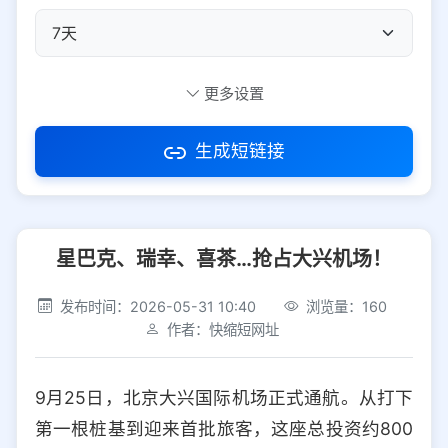
自定义短码
更多设置
生成短链接
访问密码
星巴克、瑞幸、喜茶…抢占大兴机场！
防红设置
推荐
发布时间：2026-05-31 10:40
浏览量：160
社交平台
电商平台
作者：快缩短网址
选择防红平台类型，避免链接被拦截
平台设置
9月25日，北京大兴国际机场正式通航。从打下
iOS
Android
PC
其他
第一根桩基到迎来首批旅客，这座总投资约800