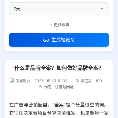
自定义短码
更多设置
生成短链接
访问密码
什么是品牌全案？如何做好品牌全案？
防红设置
推荐
发布时间：2026-05-31 10:33
浏览量：109
社交平台
电商平台
作者：快缩短网址
选择防红平台类型，避免链接被拦截
平台设置
在广告与营销圈里，“全案”是个分量很重的词。
iOS
Android
PC
其他
它往往决定着项目预算花落谁家，也是衡量一家