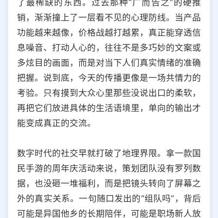
了最稀缺的东西。过去那种“广而告之”的硬推
选择允许访问的平台类型
销，渐渐撞上了一层看不见的心理防线。当产品
功能越来越像，价格战越打越累，真正能穿透信
息噪音、打动人心的，往往不是多巧妙的文案或
多炫目的画面，而是对当下人们真实情绪的准确
把握。说到底，今天的传播更像是一场共情力的
考验。只有摸到大众心里那些没说出口的柔软，
再把它们放进具体的生活语境里，单向的输出才
能变成真正的交流。
数字时代的社交早就打破了地理界限。拿一款国
民手游的周年庆活动来说，策划团队没有罗列数
据，也没砸一堆福利，而是把镜头转向了屏幕之
外的真实关系。一句随口发出的“组队吗”，背后
可能是异国他乡的长期陪伴，可能是职场新人放