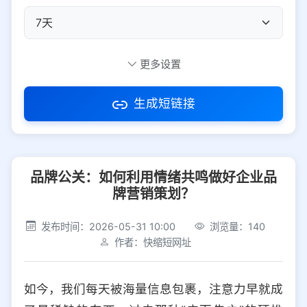
自定义短码
更多设置
生成短链接
访问密码
品牌公关：如何利用情绪共鸣做好企业品
防红设置
推荐
牌营销策划？
社交平台
电商平台
发布时间：2026-05-31 10:00
浏览量：140
作者：快缩短网址
选择防红平台类型，避免链接被拦截
平台设置
如今，我们每天被海量信息包裹，注意力早就成
iOS
Android
PC
其他