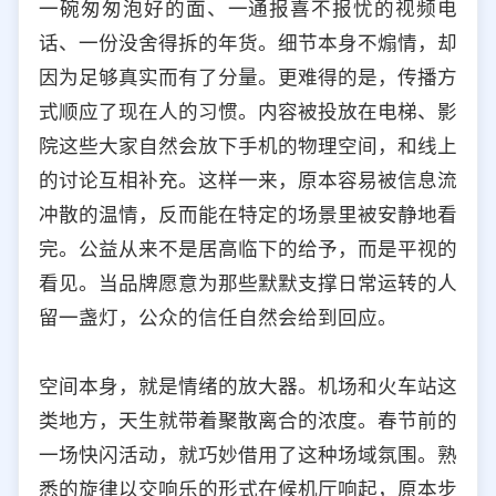
一碗匆匆泡好的面、一通报喜不报忧的视频电
话、一份没舍得拆的年货。细节本身不煽情，却
因为足够真实而有了分量。更难得的是，传播方
式顺应了现在人的习惯。内容被投放在电梯、影
院这些大家自然会放下手机的物理空间，和线上
的讨论互相补充。这样一来，原本容易被信息流
冲散的温情，反而能在特定的场景里被安静地看
完。公益从来不是居高临下的给予，而是平视的
看见。当品牌愿意为那些默默支撑日常运转的人
留一盏灯，公众的信任自然会给到回应。
空间本身，就是情绪的放大器。机场和火车站这
类地方，天生就带着聚散离合的浓度。春节前的
一场快闪活动，就巧妙借用了这种场域氛围。熟
悉的旋律以交响乐的形式在候机厅响起，原本步