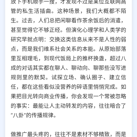
放下手机顺手一搜，才发现不过是某位互联网高
选择允许访问的平台类型
管的私生活插曲。这种场景，我们大概都不陌
生。过去，人们总把闲聊看作茶余饭后的消遣，
甚至觉得它不够正经。但演化心理学和人类学的
研究早就点明：交换这类信息从来不是人性的弱
点，而是我们维系社会关系的本能。从原始部落
里互相理毛，到现代饭局上的推杯换盏，超过八
成的对话其实都在聊人、聊动向、聊那些没写进
规则里的默契。试探立场、确认圈子、建立信
任，都在这些看似没营养的碎语里悄悄完成。如
果把目光转向商业传播，你会发现一个常被忽略
的事实：最能让人主动转发的内容，往往暗合了
“八卦”的传播规律。
做推广最头疼的，往往不是素材不够精致，而是