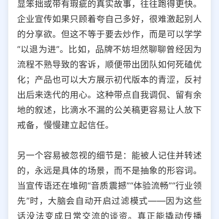
显笨拙或带有瑕疵的真实故事，往往跑得更快。
企业宣传如果只顾着夸自己多好，很难激起别人
的分享欲。但这不等于要去炒作，而是可以学学
“以退为进”。比如，品牌不妨坦然聊聊曾经因为
流程不熟导致的客诉，顺便带出团队如何死磕优
化；产品也可以大方展示初代版本的青涩，反衬
出后来迭代的用心。这种带点自我调侃、留有余
地的叙述，比滴水不漏的公关稿更容易让人放下
戒备，慢慢建立起信任。
另一个容易被忽视的细节是：能被人记住并转述
的，永远是具体的场景，而不是抽象的形容词。
当宣传语还在堆砌“音质震撼”“体验流畅”“行业领
先”时，大脑会自动开启过滤模式——因为这些
话没法变成日常交流的谈资。真正能撬动传播