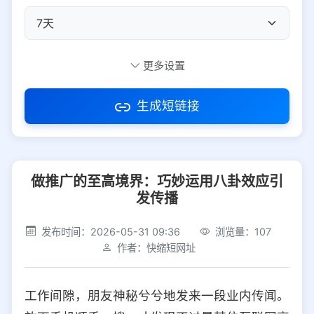
自定义短码
更多设置
生成短链接
访问密码
做推广的至高境界：巧妙运用八卦效应引
防红设置
推荐
发传播
社交平台
电商平台
发布时间：2026-05-31 09:36
浏览量：107
作者：快缩短网址
选择防红平台类型，避免链接被拦截
平台设置
工作间隙，朋友神秘兮兮地发来一段业内传闻。
iOS
Android
PC
其他