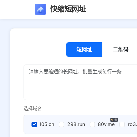
快缩短网址
短网址
二维码
选择域名
l05.cn
298.run
80v.me
ro3