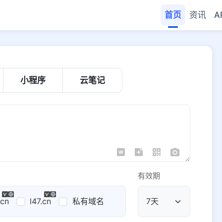
首页
资讯
A
小程序
云笔记
有效期
.cn
l47.cn
私有域名
公共域名
域名