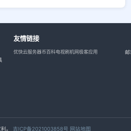
友情链接
优快云服务器
币百科
电视刷机网
极客应用
邮
具
有权利。
吉ICP备2021003858号
网站地图