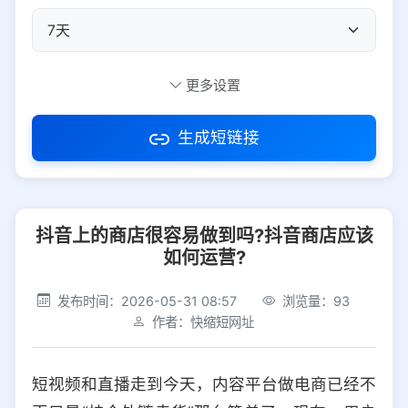
自定义短码
更多设置
生成短链接
访问密码
抖音上的商店很容易做到吗?抖音商店应该
防红设置
推荐
如何运营?
社交平台
电商平台
发布时间：2026-05-31 08:57
浏览量：93
作者：快缩短网址
选择防红平台类型，避免链接被拦截
平台设置
短视频和直播走到今天，内容平台做电商已经不
iOS
Android
PC
其他