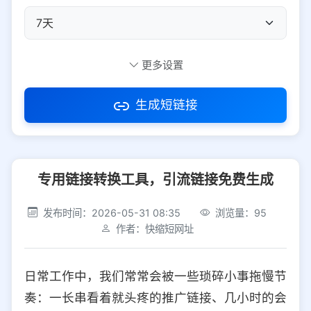
自定义短码
更多设置
生成短链接
访问密码
专用链接转换工具，引流链接免费生成
防红设置
推荐
发布时间：2026-05-31 08:35
浏览量：95
社交平台
电商平台
作者：快缩短网址
选择防红平台类型，避免链接被拦截
平台设置
日常工作中，我们常常会被一些琐碎小事拖慢节
iOS
Android
PC
其他
奏：一长串看着就头疼的推广链接、几小时的会