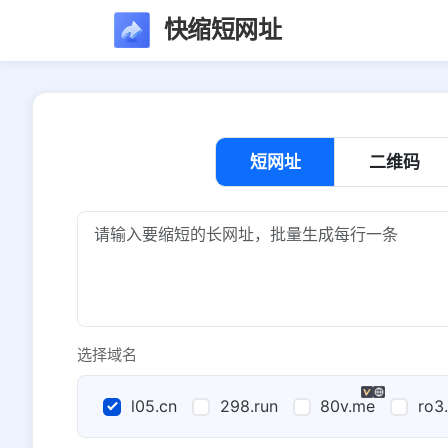
快缩短网址
短网址
二维码
选择域名
l05.cn
298.run
80v.me
ro3