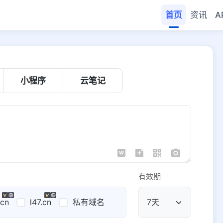
首页
资讯
A
小程序
云笔记
有效期
.cn
l47.cn
私有域名
公共域名
域名