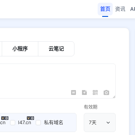
首页
资讯
A
小程序
云笔记
有效期
.cn
l47.cn
私有域名
公共域名
域名