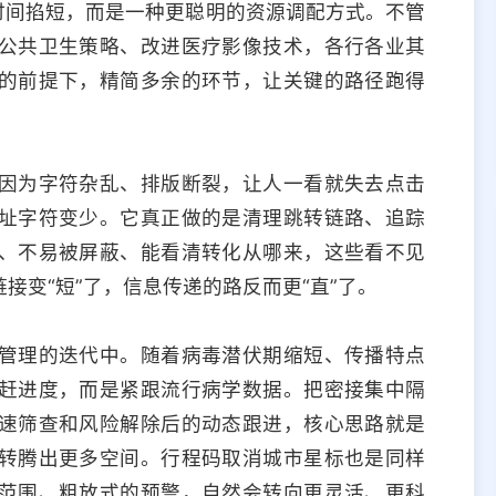
时间掐短，而是一种更聪明的资源调配方式。不管
公共卫生策略、改进医疗影像技术，各行各业其
的前提下，精简多余的环节，让关键的路径跑得
因为字符杂乱、排版断裂，让人一看就失去点击
址字符变少。它真正做的是清理跳转链路、追踪
、不易被屏蔽、能看清转化从哪来，这些看不见
接变“短”了，信息传递的路反而更“直”了。
管理的迭代中。随着病毒潜伏期缩短、传播特点
赶进度，而是紧跟流行病学数据。把密接集中隔
速筛查和风险解除后的动态跟进，核心思路就是
转腾出更多空间。行程码取消城市星标也是同样
范围、粗放式的预警，自然会转向更灵活、更科