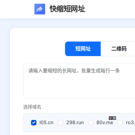
快缩短网址
短网址
二维码
选择域名
l05.cn
298.run
80v.me
ro3