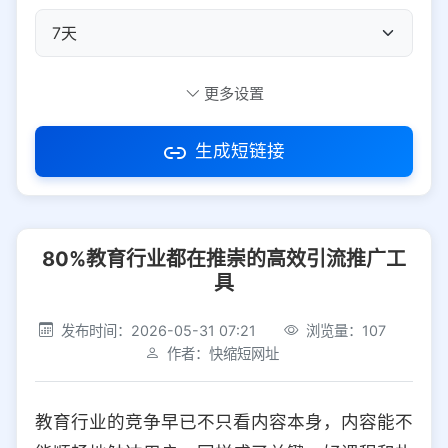
自定义短码
更多设置
生成短链接
访问密码
80%教育行业都在推崇的高效引流推广工
防红设置
推荐
具
社交平台
电商平台
发布时间：2026-05-31 07:21
浏览量：107
作者：快缩短网址
选择防红平台类型，避免链接被拦截
平台设置
教育行业的竞争早已不只看内容本身，内容能不
iOS
Android
PC
其他