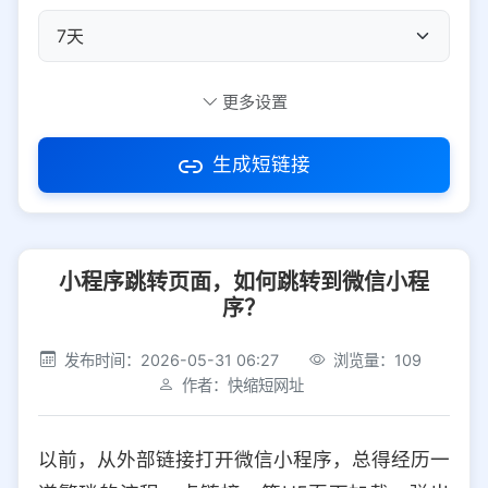
自定义短码
更多设置
生成短链接
访问密码
小程序跳转页面，如何跳转到微信小程
防红设置
推荐
序？
社交平台
电商平台
发布时间：2026-05-31 06:27
浏览量：109
作者：快缩短网址
选择防红平台类型，避免链接被拦截
平台设置
以前，从外部链接打开微信小程序，总得经历一
iOS
Android
PC
其他