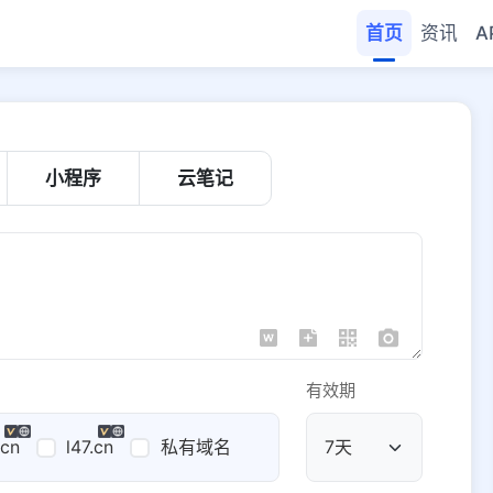
首页
资讯
A
小程序
云笔记
有效期
.cn
l47.cn
私有域名
公共域名
域名