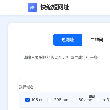
快缩短网址
短网址
二维码
选择域名
l05.cn
298.run
80v.me
ro3