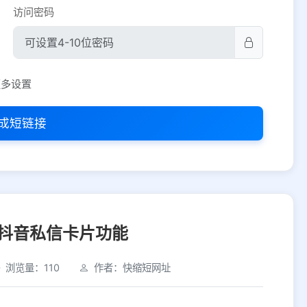
访问密码
平台设置
更多设置
iOS
Android
PC
其他
成短链接
选择允许访问的平台类型
抖音私信卡片功能
浏览量：110
作者：快缩短网址