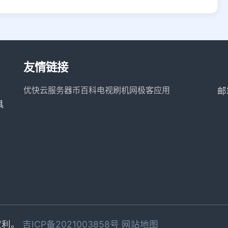
友情链接
优快云服务器
币百科
电视刷机网
极客应用
邮
具
有权利。
吉ICP备2021003858号
网站地图