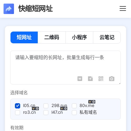
快缩短网址
短网址
二维码
小程序
云笔记
选择域名
l05.cn
298.run
80v.me
ro3.cn
l47.cn
私有域名
有效期