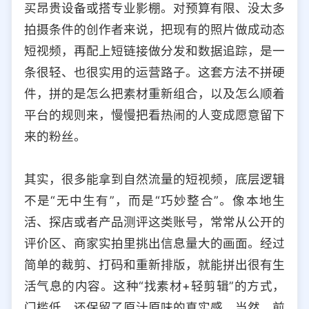
买昂贵设备或搭专业影棚。对预算有限、没太多
选择允许访问的平台类型
拍摄条件的创作者来说，把现有的照片做成动态
短视频，再配上短链接做分发和数据追踪，是一
条很轻、也很实用的运营路子。这套方法不拼硬
件，拼的是怎么把素材重新组合，以及怎么顺着
平台的规则来，慢慢把看热闹的人变成愿意留下
来的粉丝。
其实，很多能拿到自然流量的短视频，底层逻辑
不是“无中生有”，而是“巧妙整合”。像本地生
活、探店或者产品测评这类账号，常常从公开的
评价区、商家实拍里挑出信息量大的画面。经过
简单的裁剪、打码和重新排版，就能拼出很有生
活气息的内容。这种“找素材+轻剪辑”的方式，
门槛低，还保留了原汁原味的真实感。当然，前