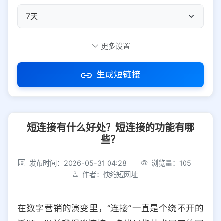
自定义短码
更多设置
生成短链接
访问密码
短连接有什么好处？短连接的功能有哪
防红设置
推荐
些？
社交平台
电商平台
发布时间：2026-05-31 04:28
浏览量：105
作者：快缩短网址
选择防红平台类型，避免链接被拦截
平台设置
在数字营销的演变里，“连接”一直是个绕不开的
iOS
Android
PC
其他