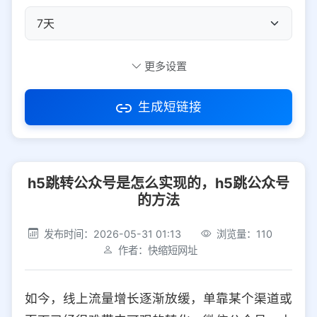
自定义短码
更多设置
生成短链接
访问密码
h5跳转公众号是怎么实现的，h5跳公众号
防红设置
推荐
的方法
社交平台
电商平台
发布时间：2026-05-31 01:13
浏览量：110
作者：快缩短网址
选择防红平台类型，避免链接被拦截
平台设置
如今，线上流量增长逐渐放缓，单靠某个渠道或
iOS
Android
PC
其他