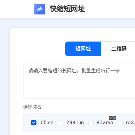
快缩短网址
短网址
二维码
选择域名
l05.cn
298.run
80v.me
ro3