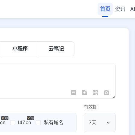
首页
资讯
A
小程序
云笔记
有效期
.cn
l47.cn
私有域名
公共域名
域名