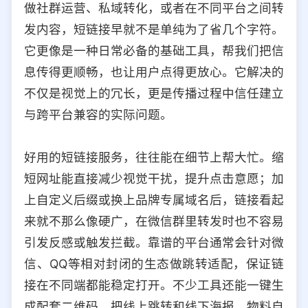
做社群运营、私域转化，或者在不同平台之间转
选择允许访问的平台类型
发内容，短链接早就不是单纯为了省几个字符。
它更像是一种日常必备的基础工具，帮我们把信
息传得更顺畅，也让用户点得更放心。它解决的
不仅是视觉上的冗长，更是传播过程中信任建立
与跨平台兼容的实际问题。
好用的短链接服务，往往能在细节上帮大忙。缩
短网址能直接减少视觉干扰，提升点击意愿；加
上自定义后缀或换上品牌专属域名后，链接看起
来就不那么像硬广，在微信群里转发时也不容易
引发反感或触发拦截。靠谱的平台通常会针对微
信、QQ等相对封闭的生态做跳转适配，保证链
接在不同端都能稳定打开。不少工具还能一键生
成配套二维码，把线上跳转和线下海报、物料自