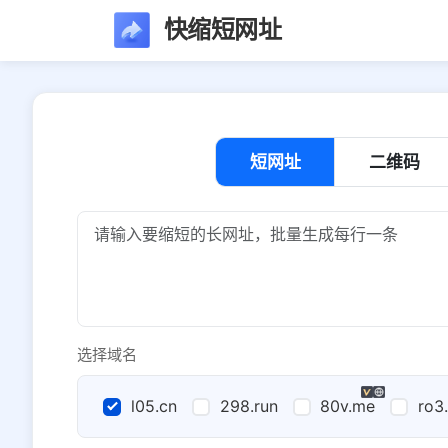
快缩短网址
短网址
二维码
选择域名
l05.cn
298.run
80v.me
ro3