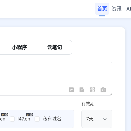
首页
资讯
A
小程序
云笔记
有效期
.cn
l47.cn
私有域名
公共域名
域名