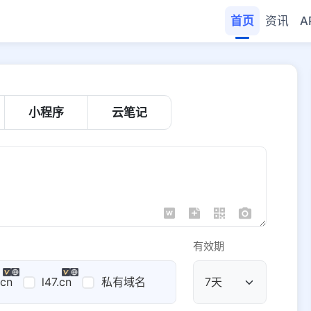
首页
资讯
A
小程序
云笔记
有效期
.cn
l47.cn
私有域名
公共域名
域名