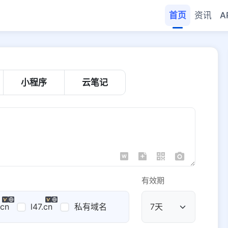
首页
资讯
A
小程序
云笔记
有效期
.cn
l47.cn
私有域名
公共域名
域名