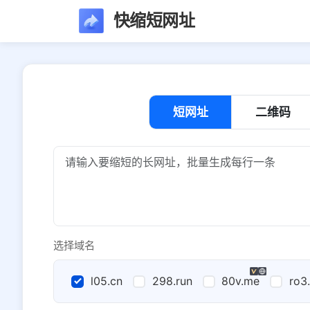
快缩短网址
短网址
二维码
选择域名
l05.cn
298.run
80v.me
ro3