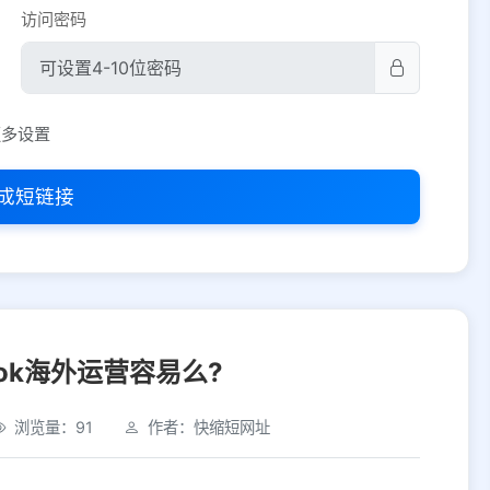
访问密码
平台设置
更多设置
iOS
Android
PC
其他
成短链接
选择允许访问的平台类型
tok海外运营容易么?
浏览量：91
作者：快缩短网址