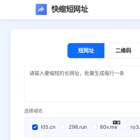
快缩短网址
短网址
二维码
选择域名
l05.cn
298.run
80v.me
ro3