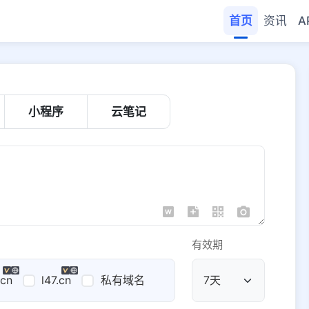
首页
资讯
A
小程序
云笔记
有效期
.cn
l47.cn
私有域名
公共域名
域名