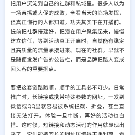
把用户沉淀到自己的社群和私域里。很多人以为
选择允许访问的平台类型
一场直播或大促的成败，全看当天的临场发挥，
但真正懂行的人都知道，功夫其实下在开播前。
提前把社群搭建好，把潜在用户聚集起来，慢慢
建立信任，等到活动真正开启时，自然能有稳定
且高质量的流量承接进来。现在的社群，早就不
是随便发发广告的公告栏，而是品牌把路人变成
回头客的重要据点。
要把这套链路跑顺，顺手的工具必不可少。日常
推广时，长链接或携带特殊参数的网址，一发到
微信或QQ里就容易被系统拦截、折叠，甚至直
接无法打开。体验一旦中断，再好的活动也白
搭。这时候，短链接和动态活码的作用就显现出
来了。它们能把冗长的网址压缩得干净利落，看