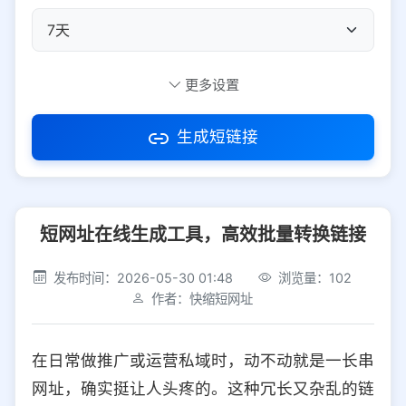
自定义短码
更多设置
生成短链接
访问密码
短网址在线生成工具，高效批量转换链接
防红设置
推荐
发布时间：2026-05-30 01:48
浏览量：102
社交平台
电商平台
作者：快缩短网址
选择防红平台类型，避免链接被拦截
平台设置
在日常做推广或运营私域时，动不动就是一长串
iOS
Android
PC
其他
网址，确实挺让人头疼的。这种冗长又杂乱的链