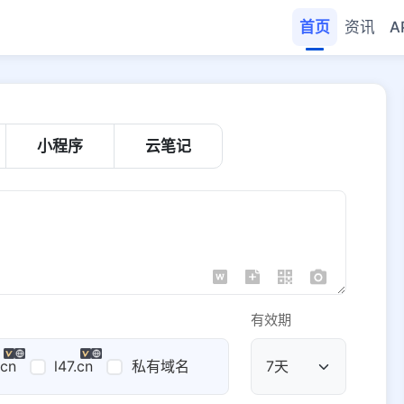
首页
资讯
A
小程序
云笔记
有效期
.cn
l47.cn
私有域名
公共域名
域名