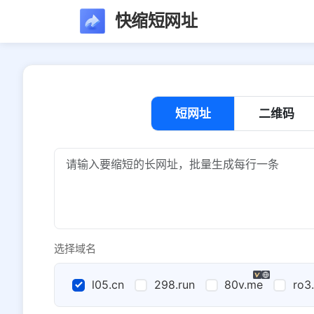
快缩短网址
短网址
二维码
选择域名
l05.cn
298.run
80v.me
ro3