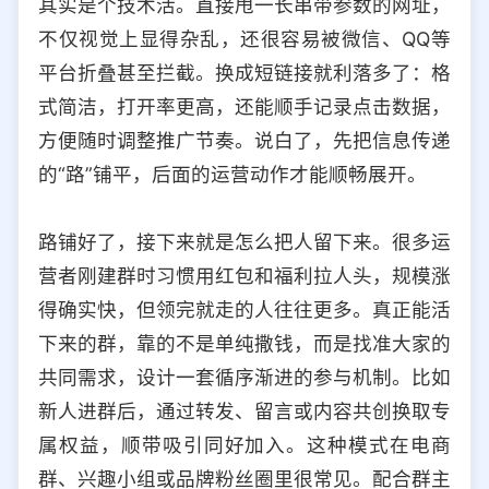
其实是个技术活。直接甩一长串带参数的网址，
选择允许访问的平台类型
不仅视觉上显得杂乱，还很容易被微信、QQ等
平台折叠甚至拦截。换成短链接就利落多了：格
式简洁，打开率更高，还能顺手记录点击数据，
方便随时调整推广节奏。说白了，先把信息传递
的“路”铺平，后面的运营动作才能顺畅展开。
路铺好了，接下来就是怎么把人留下来。很多运
营者刚建群时习惯用红包和福利拉人头，规模涨
得确实快，但领完就走的人往往更多。真正能活
下来的群，靠的不是单纯撒钱，而是找准大家的
共同需求，设计一套循序渐进的参与机制。比如
新人进群后，通过转发、留言或内容共创换取专
属权益，顺带吸引同好加入。这种模式在电商
群、兴趣小组或品牌粉丝圈里很常见。配合群主