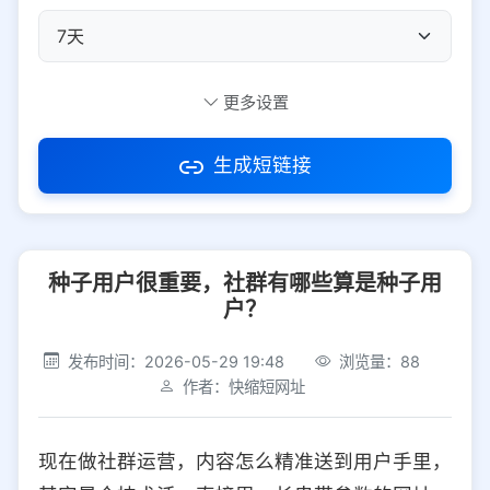
自定义短码
更多设置
生成短链接
访问密码
种子用户很重要，社群有哪些算是种子用
防红设置
推荐
户？
社交平台
电商平台
发布时间：2026-05-29 19:48
浏览量：88
作者：快缩短网址
选择防红平台类型，避免链接被拦截
平台设置
现在做社群运营，内容怎么精准送到用户手里，
iOS
Android
PC
其他