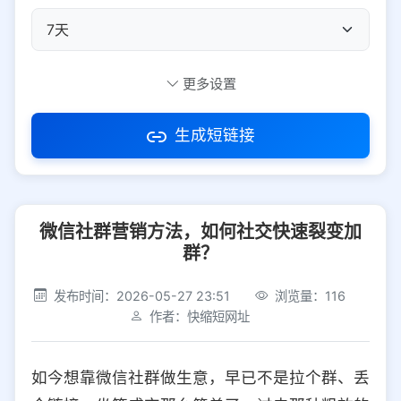
自定义短码
更多设置
生成短链接
访问密码
微信社群营销方法，如何社交快速裂变加
防红设置
推荐
群？
社交平台
电商平台
发布时间：2026-05-27 23:51
浏览量：116
作者：快缩短网址
选择防红平台类型，避免链接被拦截
平台设置
如今想靠微信社群做生意，早已不是拉个群、丢
iOS
Android
PC
其他