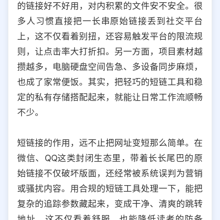
的链接好不好用，对内积累的文件安不安全。很
选择允许访问的平台类型
多人习惯直接把一长串原始链接丢到社交平台
上，这不仅看着别扭，还容易触发平台的限流规
则，让点击率大打折扣。另一方面，项目素材越
攒越多，电脑硬盘空间告急、多设备同步麻烦，
也成了家常便饭。其实，把轻巧的短链工具和稳
定的私有存储搭配起来，就能让日常工作流顺畅
不少。
短链接的作用，远不止把网址变短那么简单。在
微信、QQ这类封闭生态里，带着长长尾巴的原
始链接不仅破坏版面，还经常被系统误判为营销
或骚扰内容。用合规的短链工具处理一下，能把
复杂的追踪参数藏起来，变成干净、清爽的跳转
地址。这不仅看着舒服，也能降低读者的防备