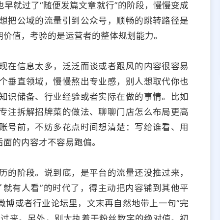
早就过了“随便发篇文章就行”的阶段，慢慢变成
想把公域的流量引到公众号，顺畅的跳转路径是
期价值，考验的是运营者的整体规划能力。
现在信息太多，泛泛而谈或者跟风的内容很容易
个垂直领域，慢慢熬出专业感，别人想取代你也
知识储备、行业经验或者实际在做的事情。比如
专注拆解招牌菜的做法、聊聊门店怎么布局更高
账号前，不妨多花点时间想清楚：写给谁看、用
后面的内容才不容易跑偏。
历的阶段。说到底，是平台的流量还没推过来，
了就有人看”的时代了，得主动把内容铺到其他平
微博或者行业论坛里，文末再自然地带上一句“完
引过来。另外，别太执着于粉丝数字的绝对值。初