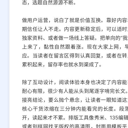
态，选题自然源源不断。
做用户运营，说白了就是价值互换。靠好内容
期信任让人不走。内容更新稳定后，可以适时
独家资料、或者做一场线上答疑。把单向的“我
上来了，黏性自然跟着涨。现在大家上网，
应。当读者在留言区得到认真回复，或者在转
累积起来，留存率也就水到渠成了。
除了互动设计，阅读体验本身也决定了内容能
耐心有限，很少有人能从头到尾逐字啃完长文。
接亮结论，要么抛个悬念，让读者一眼知道这
核心干货浓缩在三分钟内能看完的长度。段
开，读起来才不累。排版工具像秀米、135编辑器都
或者别样网找无版权的高清图，封面用模板平