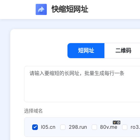
快缩短网址
短网址
二维码
选择域名
l05.cn
298.run
80v.me
ro3