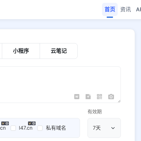
首页
资讯
A
小程序
云笔记
有效期
.cn
l47.cn
私有域名
公共域名
域名