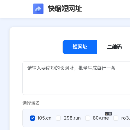
快缩短网址
短网址
二维码
选择域名
l05.cn
298.run
80v.me
ro3