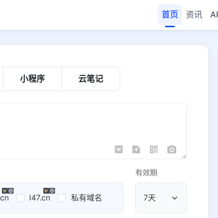
首页
资讯
A
小程序
云笔记
有效期
.cn
l47.cn
私有域名
公共域名
域名