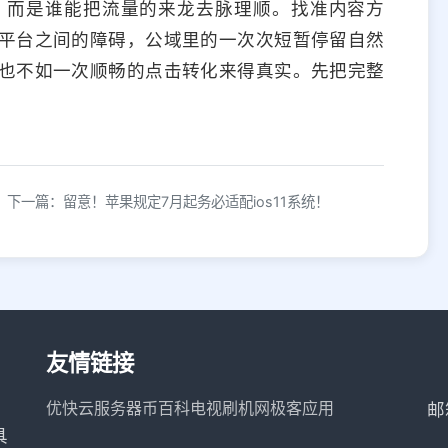
，而是谁能把流量的来龙去脉理顺。找准内容方
平台之间的障碍，公域里的一次次短暂停留自然
也不如一次顺畅的点击转化来得真实。先把完整
下一篇：留意！苹果规定7月起务必适配ios11系统！
友情链接
优快云服务器
币百科
电视刷机网
极客应用
邮
具