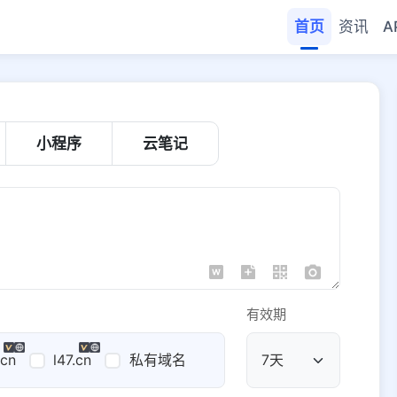
首页
资讯
A
小程序
云笔记
有效期
.cn
l47.cn
私有域名
公共域名
域名