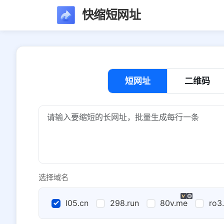
快缩短网址
短网址
二维码
选择域名
l05.cn
298.run
80v.me
ro3