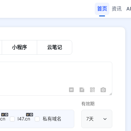
首页
资讯
A
小程序
云笔记
有效期
.cn
l47.cn
私有域名
公共域名
域名