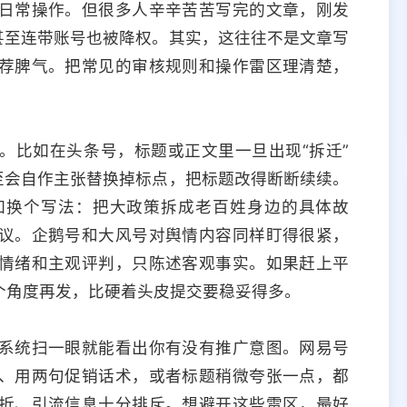
日常操作。但很多人辛辛苦苦写完的文章，刚发
甚至连带账号也被降权。其实，这往往不是文章写
荐脾气。把常见的审核规则和操作雷区理清楚，
。
。比如在头条号，标题或正文里一旦出现“拆迁”
至会自作主张替换掉标点，把标题改得断断续续。
如换个写法：把大政策拆成老百姓身边的具体故
议。企鹅号和大风号对舆情内容同样盯得很紧，
情绪和主观评判，只陈述客观事实。如果赶上平
个角度再发，比硬着头皮提交要稳妥得多。
系统扫一眼就能看出你有没有推广意图。网易号
、用两句促销话术，或者标题稍微夸张一点，都
折、引流信息十分排斥。想避开这些雷区，最好