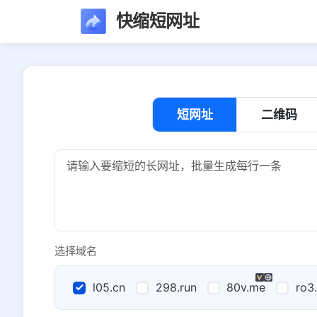
快缩短网址
短网址
二维码
选择域名
l05.cn
298.run
80v.me
ro3