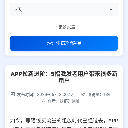
自定义短码
更多设置
生成短链接
访问密码
APP拉新进阶：5招激发老用户带来很多新
防红设置
推荐
用户
社交平台
电商平台
发布时间：2026-05-23 00:17
浏览量：166
作者：快缩短网址
选择防红平台类型，避免链接被拦截
平台设置
如今，靠砸钱买流量的粗放时代已经过去，APP
iOS
Android
PC
其他