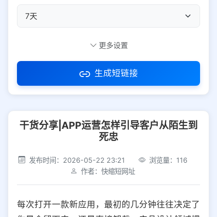
自定义短码
更多设置
生成短链接
访问密码
干货分享|APP运营怎样引导客户从陌生到
防红设置
推荐
死忠
社交平台
电商平台
发布时间：2026-05-22 23:21
浏览量：116
作者：快缩短网址
选择防红平台类型，避免链接被拦截
平台设置
每次打开一款新应用，最初的几分钟往往决定了
iOS
Android
PC
其他