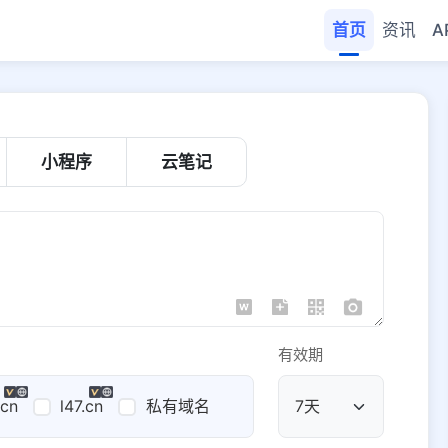
首页
资讯
A
小程序
云笔记
有效期
.cn
l47.cn
私有域名
公共域名
域名