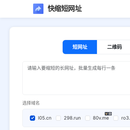
快缩短网址
短网址
二维码
选择域名
l05.cn
298.run
80v.me
ro3