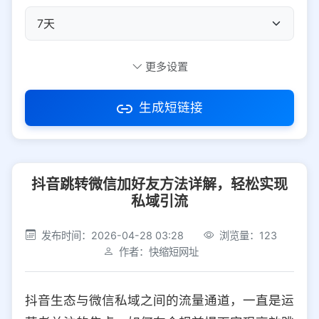
自定义短码
更多设置
生成短链接
访问密码
抖音跳转微信加好友方法详解，轻松实现
防红设置
推荐
私域引流
社交平台
电商平台
发布时间：2026-04-28 03:28
浏览量：123
作者：快缩短网址
选择防红平台类型，避免链接被拦截
平台设置
抖音生态与微信私域之间的流量通道，一直是运
iOS
Android
PC
其他