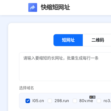
快缩短网址
短网址
二维码
选择域名
l05.cn
298.run
80v.me
ro3