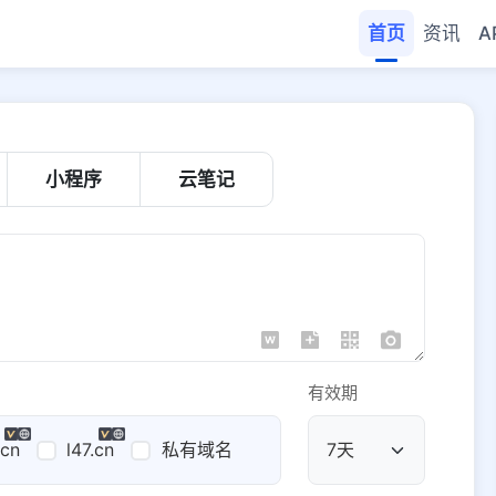
首页
资讯
A
小程序
云笔记
有效期
.cn
l47.cn
私有域名
公共域名
域名