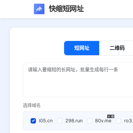
快缩短网址
短网址
二维码
选择域名
l05.cn
298.run
80v.me
ro3