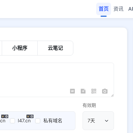
首页
资讯
A
小程序
云笔记
有效期
.cn
l47.cn
私有域名
公共域名
域名