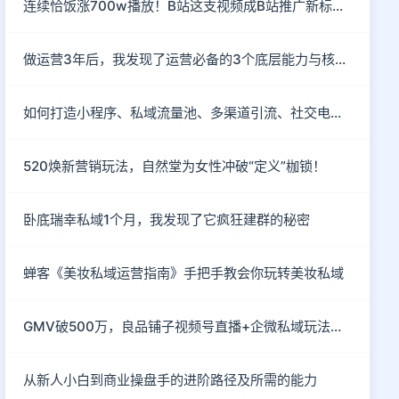
连续恰饭涨700w播放！B站这支视频成B站推广新标杆！
做运营3年后，我发现了运营必备的3个底层能力与核心思维
如何打造小程序、私域流量池、多渠道引流、社交电商玩法？
520焕新营销玩法，自然堂为女性冲破“定义”枷锁！
卧底瑞幸私域1个月，我发现了它疯狂建群的秘密
蝉客《美妆私域运营指南》手把手教会你玩转美妆私域
GMV破500万，良品铺子视频号直播+企微私域玩法真硬核
从新人小白到商业操盘手的进阶路径及所需的能力