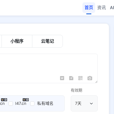
首页
资讯
A
小程序
云笔记
有效期
.cn
l47.cn
私有域名
公共域名
域名