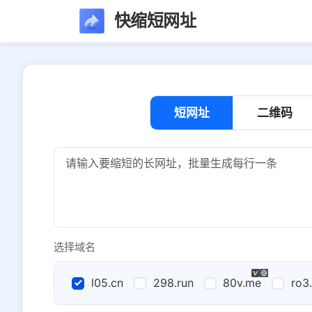
快缩短网址
短网址
二维码
选择域名
l05.cn
298.run
80v.me
ro3