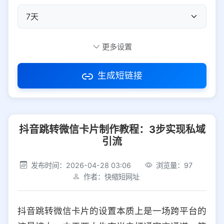
自定义短码
更多设置
生成短链接
访问密码
抖音跳转微信卡片制作教程：3步实现私域
防红设置
推荐
引流
社交平台
电商平台
发布时间：2026-04-28 03:06
浏览量：97
作者：快缩短网址
选择防红平台类型，避免链接被拦截
平台设置
抖音跳转微信卡片的设置本质上是一场跨平台的
iOS
Android
PC
其他