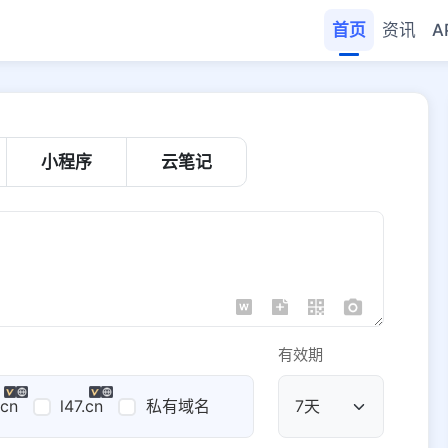
首页
资讯
A
小程序
云笔记
有效期
.cn
l47.cn
私有域名
公共域名
域名