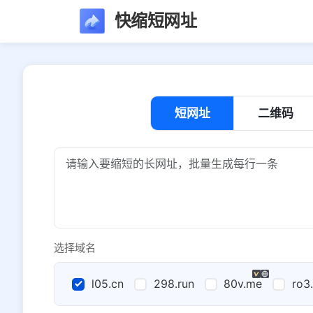
快缩短网址
短网址
二维码
选择域名
l05.cn
298.run
80v.me
ro3