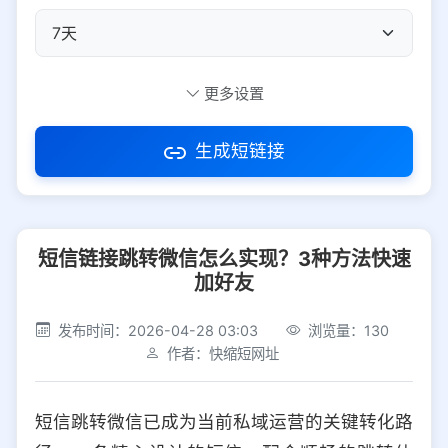
自定义短码
更多设置
生成短链接
访问密码
短信链接跳转微信怎么实现？3种方法快速
防红设置
推荐
加好友
社交平台
电商平台
发布时间：2026-04-28 03:03
浏览量：130
作者：快缩短网址
选择防红平台类型，避免链接被拦截
平台设置
短信跳转微信已成为当前私域运营的关键转化路
iOS
Android
PC
其他