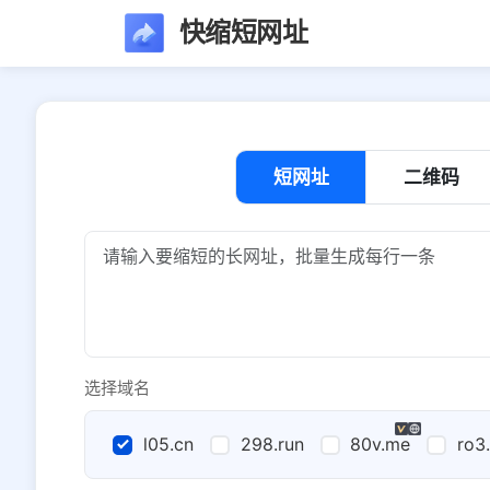
快缩短网址
短网址
二维码
选择域名
l05.cn
298.run
80v.me
ro3