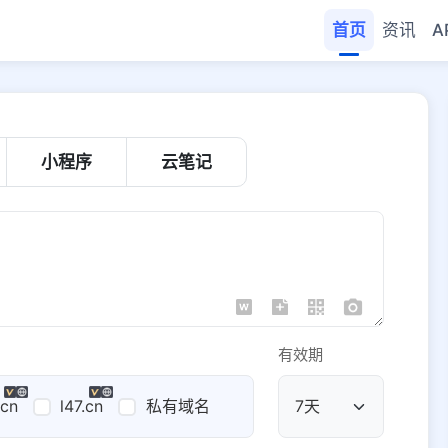
首页
资讯
A
小程序
云笔记
有效期
.cn
l47.cn
私有域名
公共域名
域名