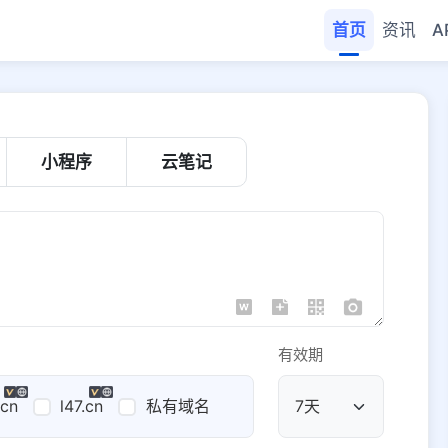
首页
资讯
A
小程序
云笔记
有效期
.cn
l47.cn
私有域名
公共域名
域名