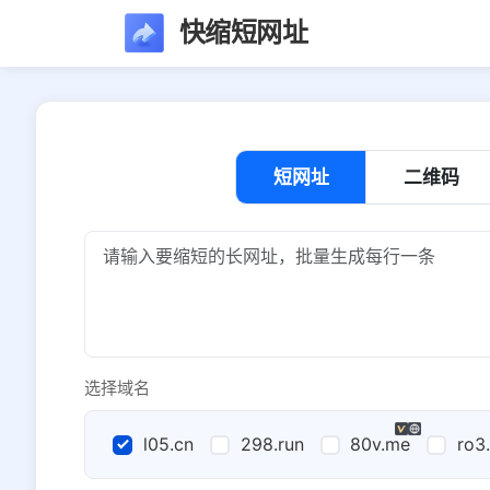
快缩短网址
短网址
二维码
选择域名
l05.cn
298.run
80v.me
ro3