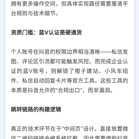
拥有更多操作空间，但具体实现路径需要厘清平
选择允许访问的平台类型
台规则与技术细节。
资质门槛：蓝V认证是硬通货
个人账号在抖音的权限边界相当清晰——私信发
图、评论区引流都可能触发风控。而完成企业认
证的蓝V账号，则解锁了橙子建站、小风车组
件、私信自动回复卡片等官方工具。这些工具的
本质是抖音允许的"合规出口"，而非漏洞。
跳转链路的构建逻辑
真正的技术环节在于"中间页"设计。直接放置微
信二维码链接会被系统拦截，因此需要借助抖音